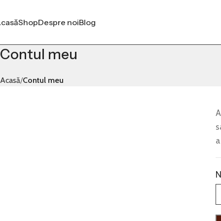
casă
Shop
Despre noi
Blog
Contul meu
Acasă
Contul meu
A
s
a
N