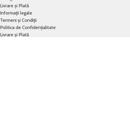
Livrare și Plată
Informații legale
Termeni și Condiții
Politica de Confidențialitate
Livrare și Plată
Informații legale
Termeni și Condiții
Politica de Confidențialitate
info@baraboi-winehouse.com
Ribbeckstraße 6-7, 14469 Potsdam
Pentru a asigura utilizarea optimă a site-ului nostru web, folosi
Accepta
Trebuie să ai cel puțin 18 ani pentru a putea vizualiza această pag
Accesul dumneavoastră este restricționat din cauza vârstei.