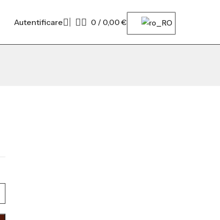
Autentificare
0
/
0,00
€
u