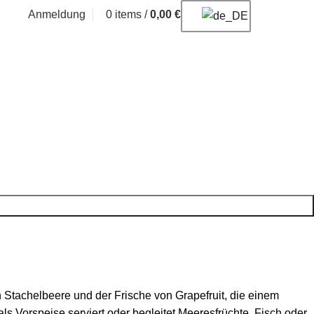
Anmeldung
0
items
/
0,00
€
 Stachelbeere und der Frische von Grapefruit, die einem
s Vorspeise serviert oder begleitet Meeresfrüchte, Fisch oder