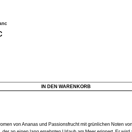
anc
c
IN DEN WARENKORB
Aromen von Ananas und Passionsfrucht mit grünlichen Noten von
er an einen lang ersehnten Urlaub am Meer erinnert. Er wird al