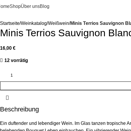
Home
Shop
Über uns
Blog
Startseite
Weinkatalog
Weißwein
Minis Terrios Sauvignon Bl
Minis Terrios Sauvignon Blan
16,00
€
12 vorrätig
Beschreibung
Ein duftender und lebendiger Wein. Im Glas tanzen tropische 
belebenden Bouquet Leben einhauchen. Ein vibrierender Wein, d