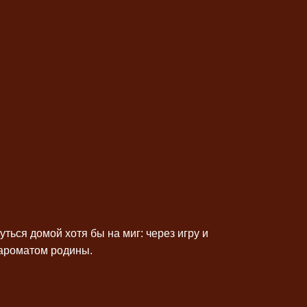
ься домой хотя бы на миг: через игру и
е ароматом родины.