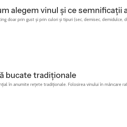
 cum alegem vinul și ce semnificații
ng doar prin gust și prin culori și tipuri (sec, demisec, demidulce, 
gă bucate tradiționale
țial în anumite rețete tradiționale. Folosirea vinului în mâncare ra