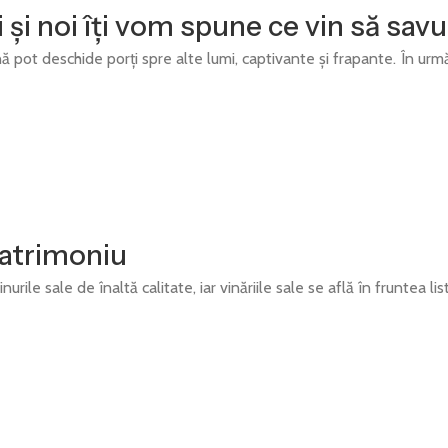
 și noi îți vom spune ce vin să savu
ină pot deschide porți spre alte lumi, captivante și frapante. În ur
 patrimoniu
le sale de înaltă calitate, iar vinăriile sale se află în fruntea lis