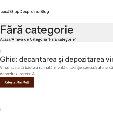
casă
Shop
Despre noi
Blog
Fără categorie
Acasă
Arhiva de Categoria "Fără categorie"
Ghid: decantarea și depozitarea vi
Vinul, această băutură rafinată, merită o atenție specială atunci cân
depozitezi corect. A...
Citește Mai Mult