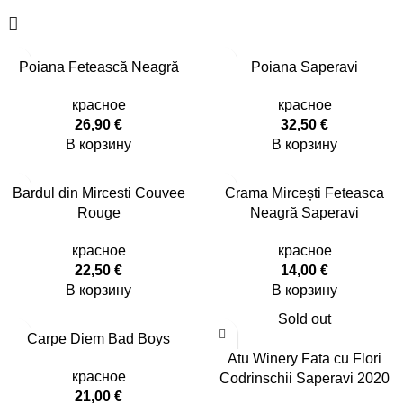
Poiana Fetească Neagră
Poiana Saperavi
красное
красное
26,90
€
32,50
€
В корзину
В корзину
Bardul din Mircesti Couvee
Crama Mircești Feteasca
Rouge
Neagră Saperavi
красное
красное
22,50
€
14,00
€
В корзину
В корзину
Sold out
Carpe Diem Bad Boys
Atu Winery Fata cu Flori
красное
Codrinschii Saperavi 2020
21,00
€