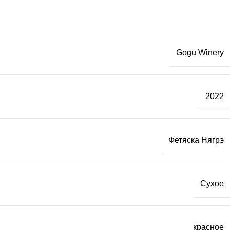
Gogu Winery
2022
Фетяска Нягрэ
Сухое
красное