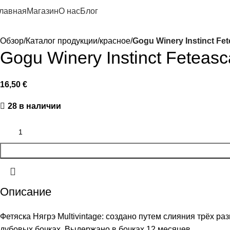
лавная
Магазин
О нас
Блог
Обзор
Каталог продукции
красное
Gogu Winery Instinct Fe
Gogu Winery Instinct Feteas
16,50
€
28 в наличии
Описание
Фетяска Нягрэ Multivintage: создано путем слияния трёх ра
дубовых бочках. Выдержано в бочках 12 месяцев.