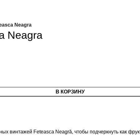
teasca Neagra
ca Neagra
В КОРЗИНУ
зных винтажей Feteasca Neagră, чтобы подчеркнуть как фрук