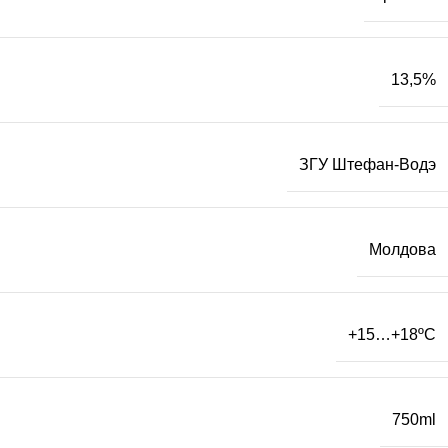
13,5%
ЗГУ Штефан-Водэ
Молдова
+15…+18
ºC
750ml